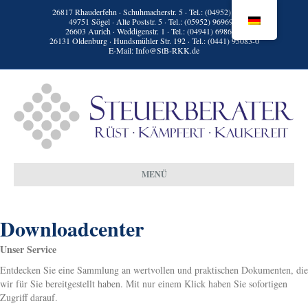
26817 Rhauderfehn · Schuhmacherstr. 5 · Tel.:
(04952) 9398-0
49751 Sögel · Alte Poststr. 5 · Tel.:
(05952) 96969-0
26603 Aurich · Weddigenstr. 1 · Tel.:
(04941) 69861-0
26131 Oldenburg · Hundsmühler Str. 192 · Tel.:
(0441) 95083-0
E-Mail:
Info@StB-RKK.de
MENÜ
Downloadcenter
Unser Service
Entdecken Sie eine Sammlung an wertvollen und praktischen Dokumenten, die
wir für Sie bereitgestellt haben. Mit nur einem Klick haben Sie sofortigen
Zugriff darauf.