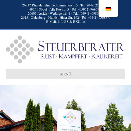
26817 Rhauderfehn · Schuhmacherstr. 5 · Tel.:
(04952) 9398-0
49751 Sögel · Alte Poststr. 5 · Tel.:
(05952) 96969-0
26603 Aurich · Weddigenstr. 1 · Tel.:
(04941) 69861-0
26131 Oldenburg · Hundsmühler Str. 192 · Tel.:
(0441) 95083-0
E-Mail:
Info@StB-RKK.de
MENÜ