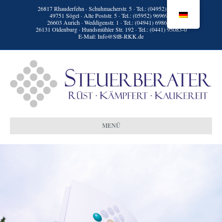
26817 Rhauderfehn · Schuhmacherstr. 5 · Tel.:
(04952) 9398-0
49751 Sögel · Alte Poststr. 5 · Tel.:
(05952) 96969-0
26603 Aurich · Weddigenstr. 1 · Tel.:
(04941) 69861-0
26131 Oldenburg · Hundsmühler Str. 192 · Tel.:
(0441) 95083-0
E-Mail:
Info@StB-RKK.de
MENÜ