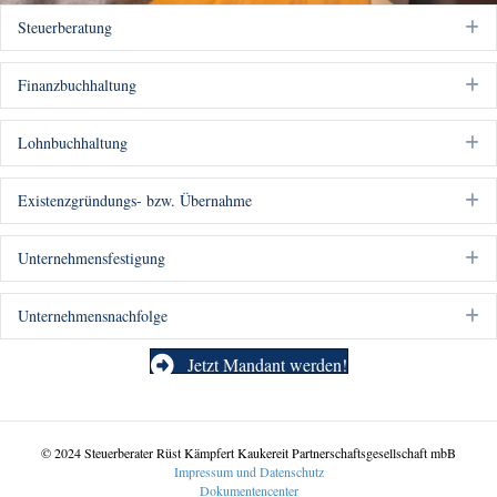
Steuerberatung
E
Finanzbuchhaltung
E
Lohnbuchhaltung
E
Existenzgründungs- bzw. Übernahme
E
Unternehmensfestigung
E
Unternehmensnachfolge
E
Jetzt Mandant werden!
© 2024 Steuerberater Rüst Kämpfert Kaukereit Partnerschaftsgesellschaft mbB
Impressum und Datenschutz
Dokumentencenter